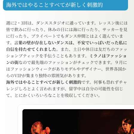
海外ではやることすべてが新しく刺激的
週に2・3回は、ダンススタジオに通っています。レッスン後には
皆で飲みに行ったり、休みの日には海に行ったり、サッカーを見
に行ったり、プライベートでもダンス仲間とはよく遊んでいま
す。
言葉の壁が存在しないダンスは、不安でいっぱいだった私に
自信を持たせてくれました
。また、土日や休日は友だちのファッ
ションブティックを手伝うこともあります。
ミラノはファッショ
ンの街
なので最先端のファッションがチェックできます。９月に
はファッションウィークがありモデルやデザイナー、世界各国か
らのVIPが集まり独特の雰囲気があります。
海外ではやることすべてが新しく刺激的
です。何事も恐れずチャ
レンジしろとよく言われますが、留学中は自分の可能性を信じ
て、とにかくいろいろなことを吸収してください。