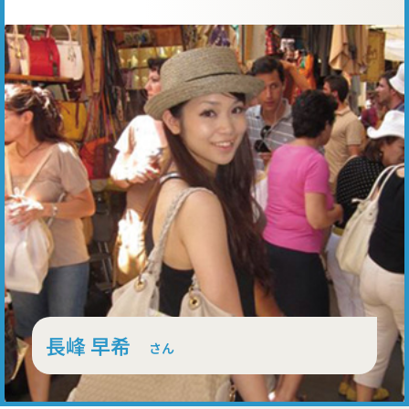
長峰 早希
さん