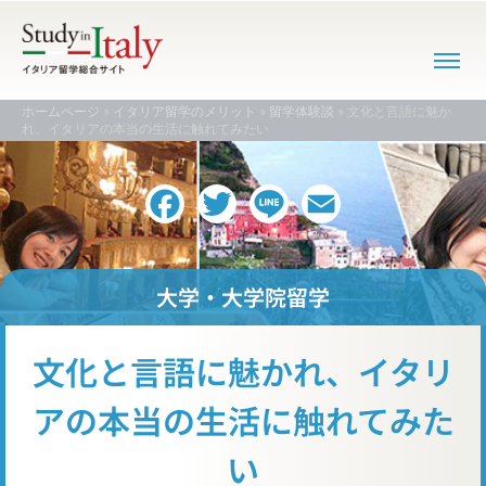
ホームページ
»
イタリア留学のメリット
»
留学体験談
»
文化と言語に魅か
れ、イタリアの本当の生活に触れてみたい
Facebook
Twitter
Line
Email
大学・大学院留学
文化と言語に魅かれ、イタリ
アの本当の生活に触れてみた
い