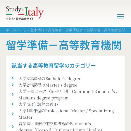
ホームページ
»
基本情報
»
高等教育 留学手続き
»
留学準備－高等教育機関
留学準備－高等教育機関
該当する高等教育留学のカテゴリー
大学3年課程のBachelor’s degree
大学2年課程のMaster’s degree
大学一貫コース（5～6年制）Combined Bachelor's /
Master's degree program
大学院3年課程のPhD
大学1年課程のProfessional Master / Specializing
Master
音楽院／美術学院3年課程のBachelor’s
degree（Corso di Diploma Primo Livello）