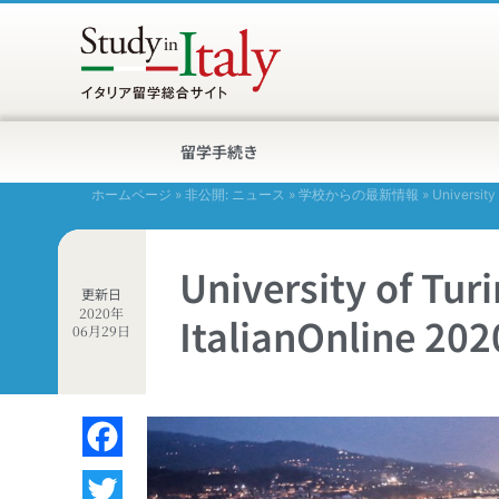
留学手続き
ホームページ
»
非公開: ニュース
»
学校からの最新情報
»
Universit
University of T
更新日
2020年
ItalianOnline
06月29日
Facebook
Twitter