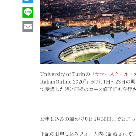
Line
Email
University of Turinの「
サマースクール
・
ItalianOnline 2020”」が7月1日〜
で受講した時と同様のコース修了証も発行
お申し込みの締め切りは6月30日までと迫
下記のお申し込みフォーム内に記載されているUni