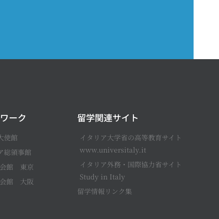
ワーク
留学関連サイト
大使館
イタリア大学省の高等教育サイト
www.universitaly.it
ア総領事館
イタリア外務・国際協力省サイト
会館 東京
Study in Italy
会館 大阪
留学情報リンク集