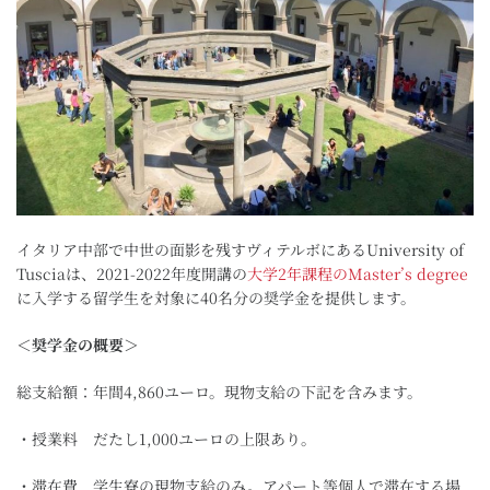
イタリア中部で中世の面影を残すヴィテルボにあるUniversity of
Tusciaは、2021-2022年度開講の
大学2年課程のMaster’s degree
に入学する留学生を対象に40名分の奨学金を提供します。
＜奨学金の概要＞
総支給額：年間4,860ユーロ。現物支給の下記を含みます。
・授業料 だたし1,000ユーロの上限あり。
・滞在費 学生寮の現物支給のみ。アパート等個人で滞在する場