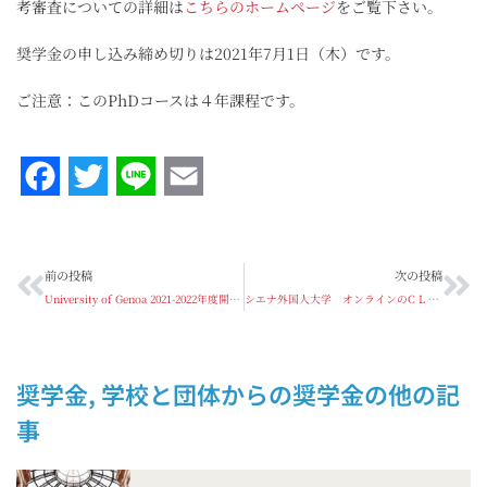
考審査についての詳細は
こちらのホームページ
をご覧下さい。
奨学金の申し込み締め切りは2021年7月1日（木）です。
ご注意：このPhDコースは４年課程です。
Facebook
Twitter
Line
Email
前の投稿
次の投稿
University of Genoa 2021-2022年度開講PhDコース奨学金給費生募集のお知らせ
シエナ外国人大学 オンラインのC L I D遠隔イタリア語コース開講のお知らせ
奨学金
,
学校と団体からの奨学金