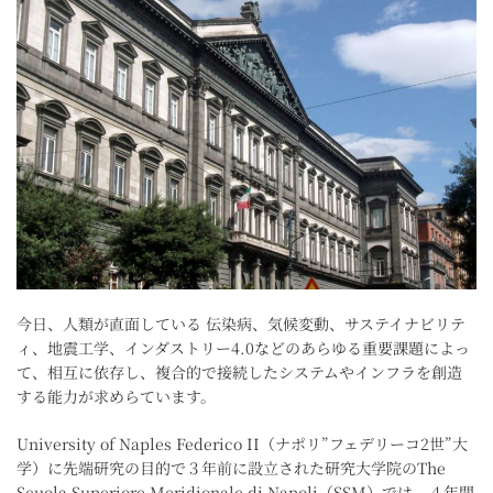
今日、人類が直面している 伝染病、気候変動、サステイナビリテ
ィ、地震工学、インダストリー4.0などのあらゆる重要課題によっ
て、相互に依存し、複合的で接続したシステムやインフラを創造
する能力が求めらています。
University of Naples Federico II（ナポリ”フェデリーコ2世”大
学）に先端研究の目的で３年前に設立された研究大学院のThe
Scuola Superiore Meridionale di Napoli（SSM）では、４年間