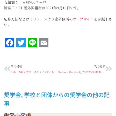
支給額：一ヵ月900ユーロ
締切日：EU圏外国籍者は2021年9月16日です。
応募方法などはミラノ・スカラ座研修所の
ウェブサイト
を参照下さ
い。
Facebook
Twitter
Line
Email
前の投稿
次の投稿
シエナ外国人大学 オンラインのC L I D遠隔イタリア語コース開講のお知らせ
Bocconi University 2022-2023年度開講Bachelor’s degree program の第一次募集開始のお知らせ！
奨学金
,
学校と団体からの奨学金