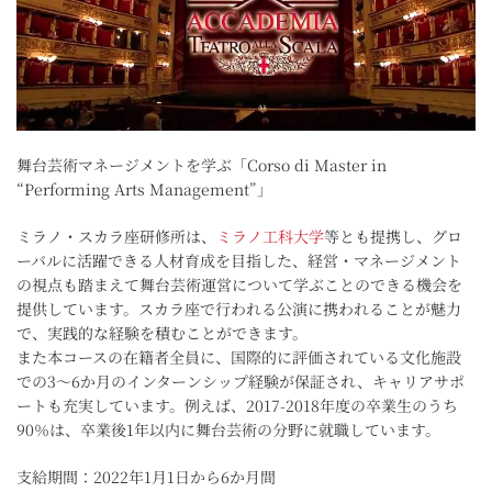
舞台芸術マネージメントを学ぶ「Corso di Master in
“Performing Arts Management”」
ミラノ・スカラ座研修所は、
ミラノ工科大学
等とも提携し、グロ
ーバルに活躍できる人材育成を目指した、経営・マネージメント
の視点も踏まえて舞台芸術運営について学ぶことのできる機会を
提供しています。スカラ座で行われる公演に携われることが魅力
で、実践的な経験を積むことができます。
また本コースの在籍者全員に、国際的に評価されている文化施設
での3～6か月のインターンシップ経験が保証され、キャリアサポ
ートも充実しています。例えば、2017-2018年度の卒業生のうち
90％は、卒業後1年以内に舞台芸術の分野に就職しています。
支給期間：2022年1月1日から6か月間